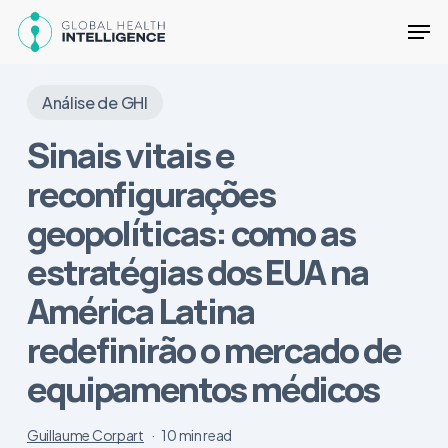
Skip
Men
to
main
content
Análise de GHI
Sinais vitais e
reconfigurações
geopolíticas: como as
estratégias dos EUA na
América Latina
redefinirão o mercado de
equipamentos médicos
Guillaume Corpart
10 min read