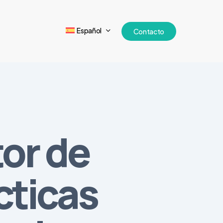
Español
Contacto
tor de
cticas