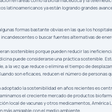
ación en áreas como la biofarmacéutica y la telemedicin
icos latinoamericanos ya están logrando grandes avan
y algunas formas bastante obvias en las que los hospit
 incandescentes o buscar fuentes alternativas de energ
ran sostenibles porque pueden reducir las ineficiencia
dicina puede considerarse una práctica sostenible. Es
, a la vez que reduce o elimina el tiempo de desplazamie
uando son eficaces, reducen el número de personas qu
adoptado la sostenibilidad en años recientes es centrá
examinamos el creciente mercado de productos biofarma
cción local de vacunas y otros medicamentos, América 
ién más amigable con el medio ambiente.