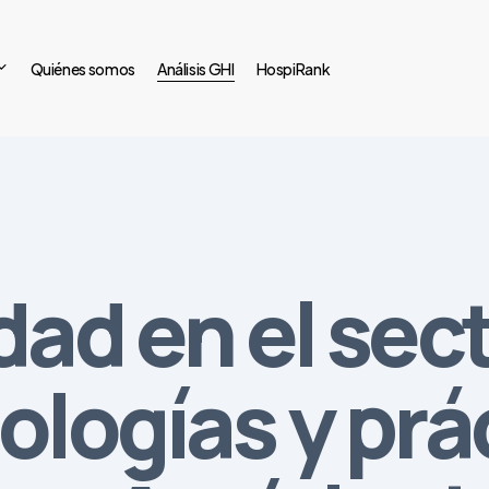
Quiénes somos
Análisis GHI
HospiRank
dad en el sec
ologías y prá