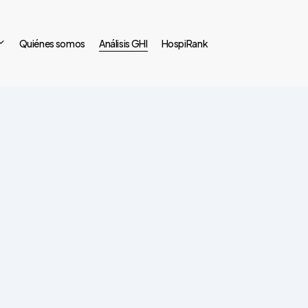
Quiénes somos
Análisis GHI
HospiRank